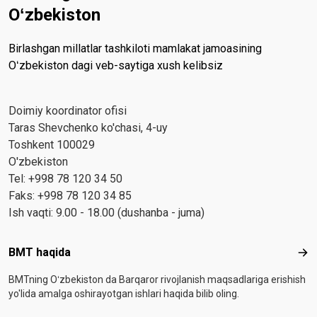
Oʻzbekiston
Birlashgan millatlar tashkiloti mamlakat jamoasining
Oʻzbekiston dagi veb-saytiga xush kelibsiz
Doimiy koordinator ofisi
Taras Shevchenko ko'chasi, 4-uy
Toshkent 100029
O'zbekiston
Tel: +998 78 120 34 50
Faks: +998 78 120 34 85
Ish vaqti: 9.00 - 18.00 (dushanba - juma)
Footer menu
BMT haqida
BMT
BMTning Oʻzbekiston da Barqaror rivojlanish maqsadlariga erishish
yo'lida amalga oshirayotgan ishlari haqida bilib oling.