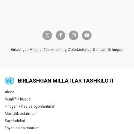
twitter-x
facebook-f
instagram
youtube
Birlashgan Millatlar Tashkilotining O'zbekistonda © mualliflik huquqi
BIRLASHGAN MILLATLAR TASHKILOTI
Aloqa
Global U.N. menu
Mualliflik huquqi
Firibgarlik haqida ogohlantirish
Maxfiylik eslatmasi
Sayt indeksi
Foydalanish shartlari