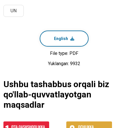
UN
English
File type: PDF
Yuklangan: 9932
Ushbu tashabbus orqali biz
qo'llab-quvvatlayotgan
maqsadlar