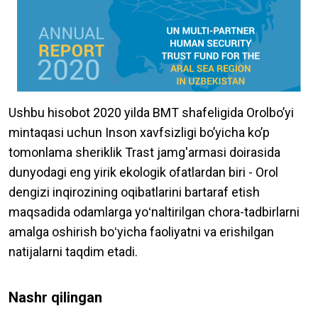
Ushbu hisobot 2020 yilda BMT shafeligida Orolboʼyi
mintaqasi uchun Inson xavfsizligi boʼyicha koʼp
tomonlama sheriklik Trast jamg'armasi doirasida
dunyodagi eng yirik ekologik ofatlardan biri - Orol
dengizi inqirozining oqibatlarini bartaraf etish
maqsadida odamlarga yoʻnaltirilgan chora-tadbirlarni
amalga oshirish boʻyicha faoliyatni va erishilgan
natijalarni taqdim etadi.
Nashr qilingan