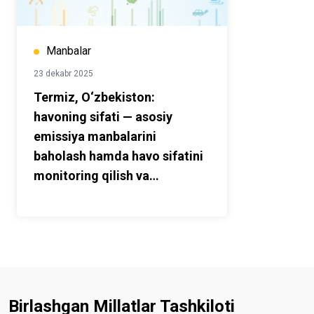
Manbalar
23 dekabr 2025
Termiz, O‘zbekiston:
havoning sifati — asosiy
emissiya manbalarini
baholash hamda havo sifatini
monitoring qilish va
boshqarishni takomillashtirish
bo‘yicha tavsiyalar
Birlashgan Millatlar Tashkiloti