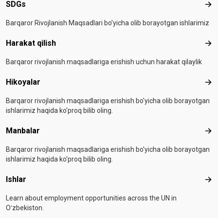
SDGs
SD
Barqaror Rivojlanish Maqsadlari bo’yicha olib borayotgan ishlarimiz
Harakat qilish
Hara
Barqaror rivojlanish maqsadlariga erishish uchun harakat qilaylik
Hikoyalar
Hiko
Barqaror rivojlanish maqsadlariga erishish bo'yicha olib borayotgan
ishlarimiz haqida ko'proq bilib oling.
Manbalar
Man
Barqaror rivojlanish maqsadlariga erishish bo'yicha olib borayotgan
ishlarimiz haqida ko'proq bilib oling.
Ishlar
Ishl
Learn about employment opportunities across the UN in
Oʻzbekiston.