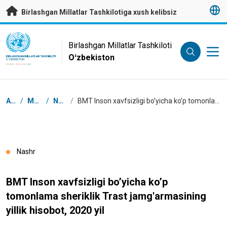
Asosiy mundarijaga
Birlashgan Millatlar Tashkilotiga xush kelibsiz
UN Logo
Birlashgan Millatlar Tashkiloti
Oʻzbekiston
BIRLASHGAN MILLATLAR TASHKILOTI
OʻZBEKISTON
Navigator tizimi
Asosiy
/
Manbalar
/
Nashrlar
/
BMT Inson xavfsizligi boʼyicha koʼp tomonlama sheriklik Trast jamg'armasining yillik hisobot, 2020 yil
Nashr
BMT Inson xavfsizligi boʼyicha koʼp
tomonlama sheriklik Trast jamg'armasining
yillik hisobot, 2020 yil