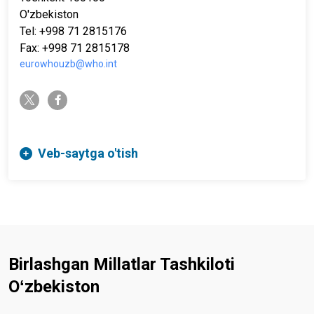
O'zbekiston
Tel: +998 71 2815176
Fax: +998 71 2815178
eurowhouzb@who.int
twitter-x
facebook-f
Veb-saytga o'tish
Birlashgan Millatlar Tashkiloti
Oʻzbekiston