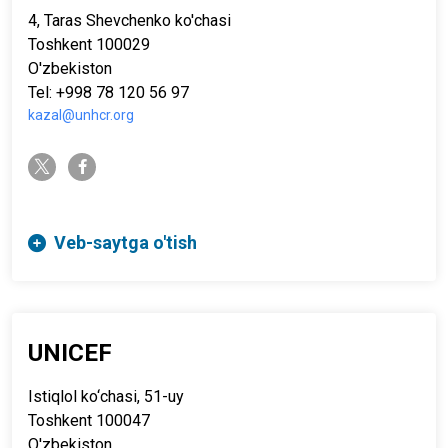
4, Taras Shevchenko ko'chasi
Toshkent 100029
O'zbekiston
Tel: +998 78 120 56 97
kazal@unhcr.org
twitter-x
facebook-f
Veb-saytga o'tish
UNICEF
Istiqlol ko‘chasi, 51-uy
Toshkent 100047
O'zbekiston