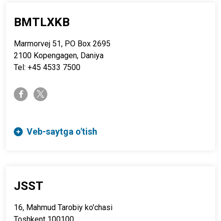
BMTLXKB
Marmorvej 51, PO Box 2695
2100 Kopengagen, Daniya
Tel: +45 4533 7500
twitter-x
facebook-f
Veb-saytga o'tish
JSST
16, Mahmud Tarobiy ko'chasi
Toshkent 100100