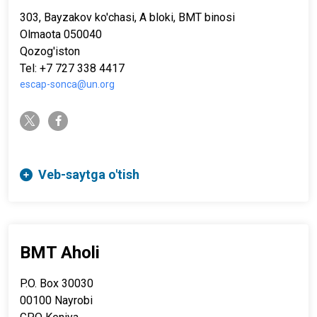
303, Bayzakov ko'chasi, A bloki, BMT binosi
Olmaota 050040
Qozog'iston
Tel: +7 727 338 4417
escap-sonca@un.org
twitter-x
facebook-f
Veb-saytga o'tish
BMT Aholi
P.O. Box 30030
00100 Nayrobi