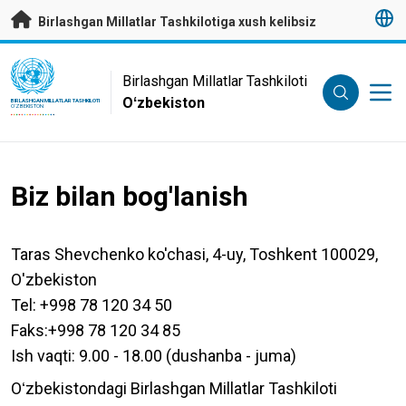
Asosiy mundarijaga
Birlashgan Millatlar Tashkilotiga xush kelibsiz
UN Logo
Birlashgan Millatlar Tashkiloti
Oʻzbekiston
BIRLASHGAN MILLATLAR TASHKILOTI
OʻZBEKISTON
Biz bilan bog'lanish
Taras Shevchenko ko'chasi, 4-uy, Toshkent 100029,
O'zbekiston
Tel: +998 78 120 34 50
Faks:+998 78 120 34 85
Ish vaqti: 9.00 - 18.00 (dushanba - juma)
Oʻzbekistondagi Birlashgan Millatlar Tashkiloti