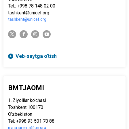
Tel.: +998 78 148 02 00
tashkent@unicef.org
tashkent@unicef.org
twitter-x
facebook-f
instagram
youtube
Veb-saytga o'tish
BMTJAOMI
1, Ziyolilar ko'chasi
Toshkent 100170
O'zbekiston
Tel: +998 93 501 70 88
iryna.iarema@un.org