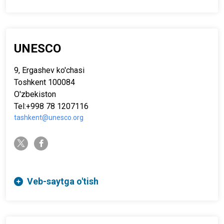
UNESCO
9, Ergashev ko'chasi
Toshkent 100084
O'zbekiston
Tel:+998 78 1207116
tashkent@unesco.org
twitter-x
facebook-f
Veb-saytga o'tish