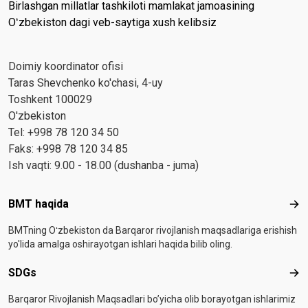
Birlashgan millatlar tashkiloti mamlakat jamoasining
Oʻzbekiston dagi veb-saytiga xush kelibsiz
Doimiy koordinator ofisi
Taras Shevchenko ko'chasi, 4-uy
Toshkent 100029
O'zbekiston
Tel: +998 78 120 34 50
Faks: +998 78 120 34 85
Ish vaqti: 9.00 - 18.00 (dushanba - juma)
Footer menu
BMT haqida
BMT
BMTning Oʻzbekiston da Barqaror rivojlanish maqsadlariga erishish
yo'lida amalga oshirayotgan ishlari haqida bilib oling.
SDGs
SD
Barqaror Rivojlanish Maqsadlari bo’yicha olib borayotgan ishlarimiz