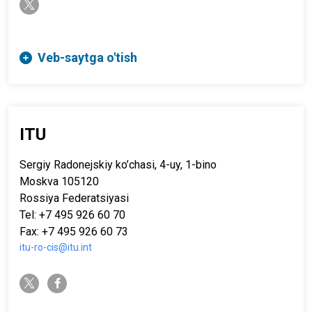
twitter-x
Veb-saytga o'tish
ITU
Sergiy Radonejskiy ko’chasi, 4-uy, 1-bino
Moskva 105120
Rossiya Federatsiyasi
Tel: +7 495 926 60 70
Fax: +7 495 926 60 73
itu-ro-cis@itu.int
twitter-x
facebook-f