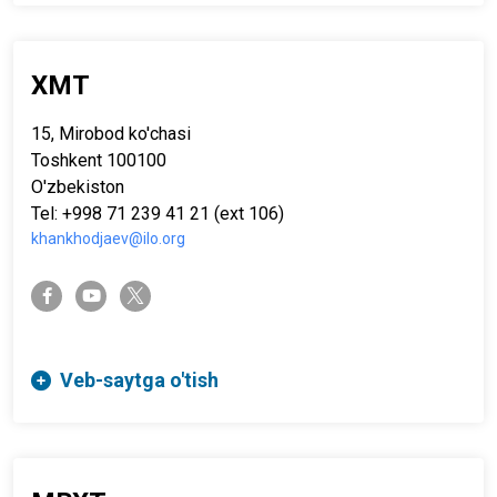
XMT
15, Mirobod ko'chasi
Toshkent 100100
O'zbekiston
Tel: +998 71 239 41 21 (ext 106)
khankhodjaev@ilo.org
twitter-x
facebook-f
youtube
Veb-saytga o'tish