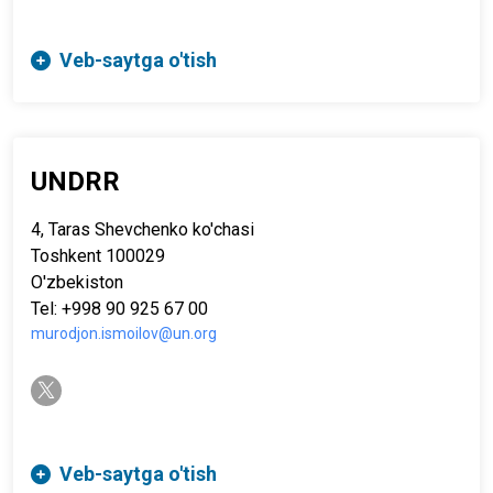
Veb-saytga o'tish
UNDRR
4, Taras Shevchenko ko'chasi
Toshkent 100029
O'zbekiston
Tel: +998 90 925 67 00
murodjon.ismoilov@un.org
twitter-x
Veb-saytga o'tish