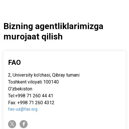
Bizning agentliklarimizga
murojaat qilish
FAO
2, University ko'chasi, Qibray tumani
Toshkent viloyati 100140
O'zbekiston
Tel:+998 71 260 44 41
Fax: +998 71 260 4312
fao-uz@fao.org
twitter-x
facebook-f