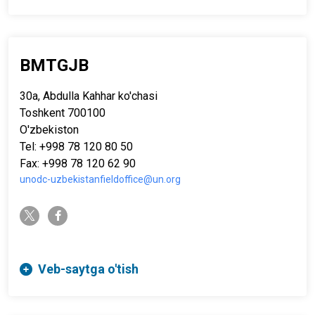
BMTGJB
30a, Abdulla Kahhar ko'chasi
Toshkent 700100
O'zbekiston
Tel: +998 78 120 80 50
Fax: +998 78 120 62 90
unodc-uzbekistanfieldoffice@un.org
twitter-x
facebook-f
Veb-saytga o'tish