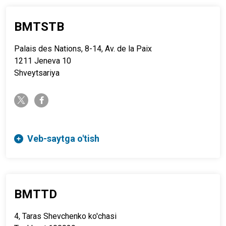
BMTSTB
Palais des Nations, 8-14, Av. de la Paix
1211 Jeneva 10
Shveytsariya
twitter-x
facebook-f
Veb-saytga o'tish
BMTTD
4, Taras Shevchenko ko'chasi