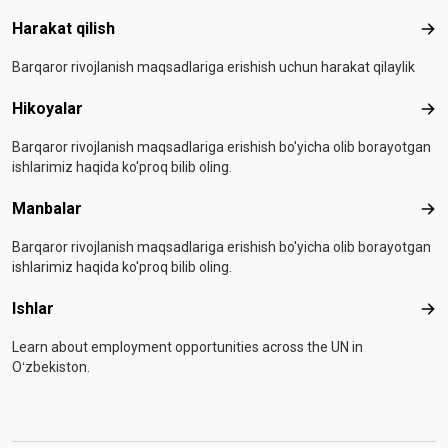
Harakat qilish
Hara
Barqaror rivojlanish maqsadlariga erishish uchun harakat qilaylik
Hikoyalar
Hiko
Barqaror rivojlanish maqsadlariga erishish bo'yicha olib borayotgan
ishlarimiz haqida ko'proq bilib oling.
Manbalar
Man
Barqaror rivojlanish maqsadlariga erishish bo'yicha olib borayotgan
ishlarimiz haqida ko'proq bilib oling.
Ishlar
Ishl
Learn about employment opportunities across the UN in
Oʻzbekiston.