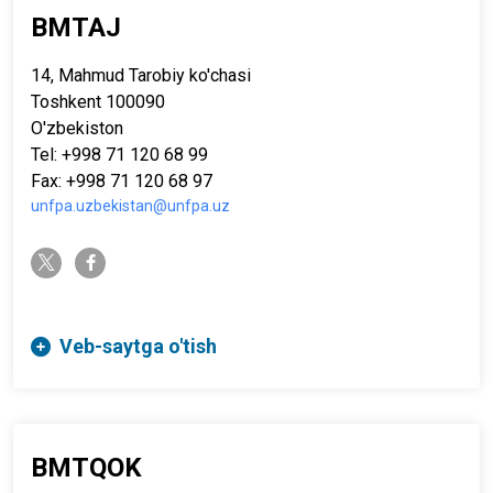
BMTAJ
14, Mahmud Tarobiy ko'chasi
Toshkent 100090
O'zbekiston
Tel: +998 71 120 68 99
Fax: +998 71 120 68 97
unfpa.uzbekistan@unfpa.uz
twitter-x
facebook-f
Veb-saytga o'tish
BMTQOK