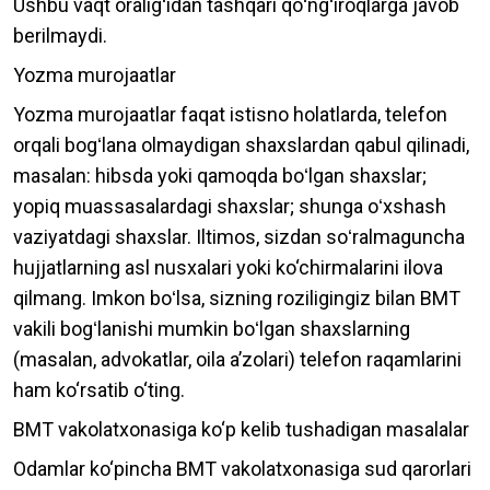
Ushbu vaqt oraligʻidan tashqari qoʻngʻiroqlarga javob
berilmaydi.
Yozma murojaatlar
Yozma murojaatlar faqat istisno holatlarda, telefon
orqali bogʻlana olmaydigan shaxslardan qabul qilinadi,
masalan: hibsda yoki qamoqda boʻlgan shaxslar;
yopiq muassasalardagi shaxslar; shunga oʻxshash
vaziyatdagi shaxslar. Iltimos, sizdan soʻralmaguncha
hujjatlarning asl nusxalari yoki ko‘chirmalarini ilova
qilmang. Imkon boʻlsa, sizning roziligingiz bilan BMT
vakili bogʻlanishi mumkin boʻlgan shaxslarning
(masalan, advokatlar, oila aʼzolari) telefon raqamlarini
ham ko‘rsatib o‘ting.
BMT vakolatxonasiga ko‘p kelib tushadigan masalalar
Odamlar ko‘pincha BMT vakolatxonasiga sud qarorlari