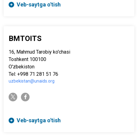
Veb-saytga o'tish
BMTOITS
16, Mahmud Tarobiy ko'chasi
Toshkent 100100
O'zbekiston
Tel: +998 71 281 51 76
uzbekistan@unaids.org
twitter-x
facebook-f
Veb-saytga o'tish