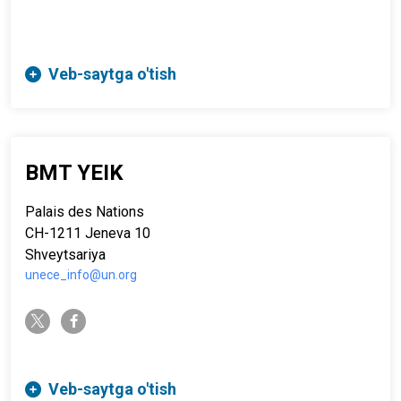
Veb-saytga o'tish
BMT YEIK
Palais des Nations
CH-1211 Jeneva 10
Shveytsariya
unece_info@un.org
twitter-x
facebook-f
Veb-saytga o'tish