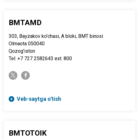
BMTAMD
303, Bayzakov ko'chasi, A bloki, BMT binosi
Olmaota 050040
Qozog'iston
Tel: +7 727 2582643 ext. 800
twitter-x
facebook-f
Veb-saytga o'tish
BMTOTOIK