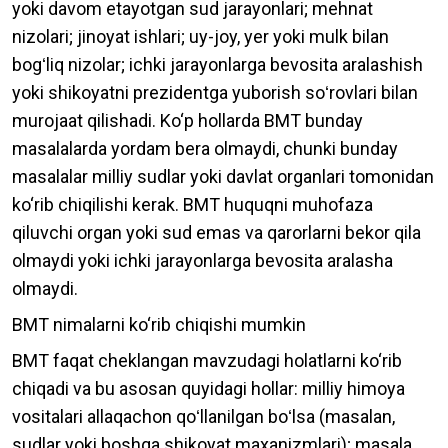
yoki davom etayotgan sud jarayonlari; mehnat
nizolari; jinoyat ishlari; uy-joy, yer yoki mulk bilan
bogʻliq nizolar; ichki jarayonlarga bevosita aralashish
yoki shikoyatni prezidentga yuborish soʻrovlari bilan
murojaat qilishadi. Ko‘p hollarda BMT bunday
masalalarda yordam bera olmaydi, chunki bunday
masalalar milliy sudlar yoki davlat organlari tomonidan
ko‘rib chiqilishi kerak. BMT huquqni muhofaza
qiluvchi organ yoki sud emas va qarorlarni bekor qila
olmaydi yoki ichki jarayonlarga bevosita aralasha
olmaydi.
BMT nimalarni ko‘rib chiqishi mumkin
BMT faqat cheklangan mavzudagi holatlarni ko‘rib
chiqadi va bu asosan quyidagi hollar: milliy himoya
vositalari allaqachon qoʻllanilgan boʻlsa (masalan,
sudlar yoki boshqa shikoyat maxanizmlari); masala