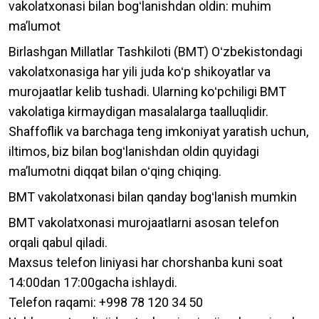
vakolatxonasi bilan bogʻlanishdan oldin: muhim
maʼlumot
Birlashgan Millatlar Tashkiloti (BMT) Oʻzbekistondagi
vakolatxonasiga har yili juda koʻp shikoyatlar va
murojaatlar kelib tushadi. Ularning koʻpchiligi BMT
vakolatiga kirmaydigan masalalarga taalluqlidir.
Shaffoflik va barchaga teng imkoniyat yaratish uchun,
iltimos, biz bilan bogʻlanishdan oldin quyidagi
maʼlumotni diqqat bilan oʻqing chiqing.
BMT vakolatxonasi bilan qanday bogʻlanish mumkin
BMT vakolatxonasi murojaatlarni asosan telefon
orqali qabul qiladi.
Maxsus telefon liniyasi har chorshanba kuni soat
14:00dan 17:00gacha ishlaydi.
Telefon raqami: +998 78 120 34 50