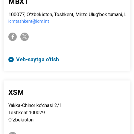
MBXT
100077, Oʻzbekiston, Toshkent, Mirzo Ulugʻbek tumani, Lomo
iomtashkent@iom.int
twitter-x
facebook-f
Veb-saytga o'tish
XSM
Yakka-Chinor ko'chasi 2/1
Toshkent 100029
O'zbekiston