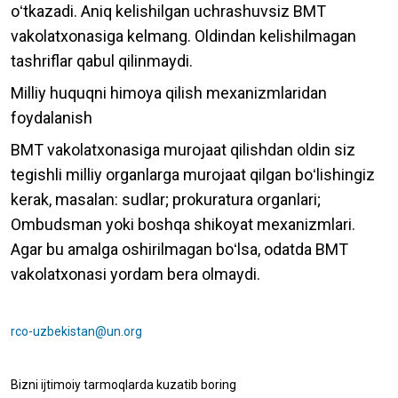
oʻtkazadi. Aniq kelishilgan uchrashuvsiz BMT
vakolatxonasiga kelmang. Oldindan kelishilmagan
tashriflar qabul qilinmaydi.
Milliy huquqni himoya qilish mexanizmlaridan
foydalanish
BMT vakolatxonasiga murojaat qilishdan oldin siz
tegishli milliy organlarga murojaat qilgan boʻlishingiz
kerak, masalan: sudlar; prokuratura organlari;
Ombudsman yoki boshqa shikoyat mexanizmlari.
Agar bu amalga oshirilmagan boʻlsa, odatda BMT
vakolatxonasi yordam bera olmaydi.
rco-uzbekistan@un.org
Bizni ijtimoiy tarmoqlarda kuzatib boring