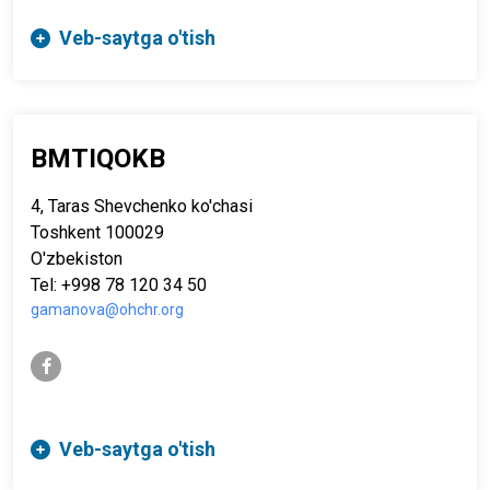
Veb-saytga o'tish
BMTIQOKB
4, Taras Shevchenko ko'chasi
Toshkent 100029
O'zbekiston
Tel: +998 78 120 34 50
gamanova@ohchr.org
facebook-f
Veb-saytga o'tish