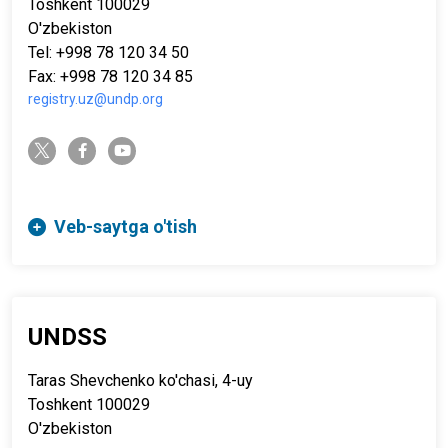
Toshkent 100029
O'zbekiston
Tel: +998 78 120 34 50
Fax: +998 78 120 34 85
registry.uz@undp.org
twitter-x
facebook-f
youtube
Veb-saytga o'tish
UNDSS
Taras Shevchenko ko'chasi, 4-uy
Toshkent 100029
O'zbekiston