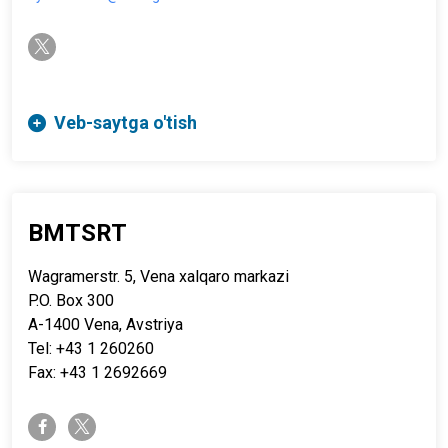
twitter-x
Veb-saytga o'tish
BMTSRT
Wagramerstr. 5, Vena xalqaro markazi
P.O. Box 300
A-1400 Vena, Avstriya
Tel: +43 1 260260
Fax: +43 1 2692669
twitter-x
facebook-f