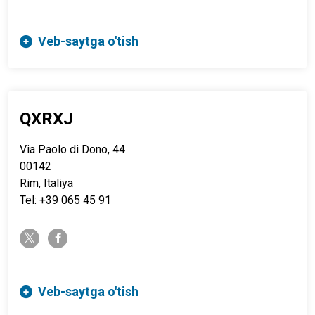
Veb-saytga o'tish
QXRXJ
Via Paolo di Dono, 44
00142
Rim, Italiya
Tel: +39 065 45 91
twitter-x
facebook-f
Veb-saytga o'tish