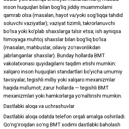
inson huquqlari bilan bogʻliq jiddiy muammolarni
qamrab olsa (masalan, hayot va/yoki sogʻliqqa tahdid
soluvchi vaziyatlar); vaziyat tizimli, takrorlanuvchi
boʻlsa yoki ko‘plab shaxslarga taʼsir etsa; ish ayniqsa
himoyaga muhtoj shaxslar bilan bogʻliq boʻlsa
(masalan, mahbuslar, oilaviy zoʻravonlikdan
jabrlanganlar shaxslar). Bunday hollarda BMT
vakolatxonasi quyidagilarni taqdim etishi mumkin:
xalqaro inson huquqlari standartlari bo‘yicha umumiy
tavsiyalar, tegishli milliy yoki xalqaro mexanizmlar
haqida maʼlumot; zarur hollarda — tegishli BMT
mexanizmlari yoki hamkorlarga yoʻnaltirishi mumkin.
Dastlabki aloqa va uchrashuvlar
Dastlabki aloqa odatda telefon orqali amalga oshiriladi.
Qoʻngʻiroqdan soʻng BMT xodimi dastlabki baholash