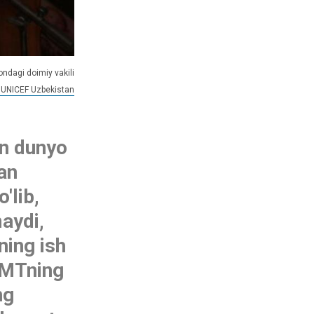
ndagi doimiy vakili
UNICEF Uzbekistan
un dunyo
gan
'lib,
maydi,
ning ish
BMTning
ng