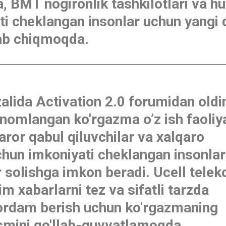
ra, BMT nogironlik tashkilotlari va 
ti cheklangan insonlar uchun yangi
lab chiqmoqda.
 zalida Activation 2.0 forumidan oldi
nomlangan ko'rgazma o’z ish faoliya
aror qabul qiluvchilar va xalqaro
hun imkoniyati cheklangan insonlar
 solishga imkon beradi. Ucell tele
m xabarlarni tez va sifatli tarzda
ordam berish uchun ko'rgazmaning
smini qo'llab-quvvatlamoqda.