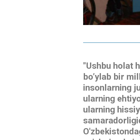
"Ushbu holat 
bo’ylab bir mi
insonlarning j
ularning ehtiyo
ularning hissiy
samaradorligi
O'zbekistondag