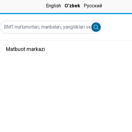
English
O'zbek
Русский
BMT ma'lumotlari, manbalari, yangiliklari va boshqalarni topish ...
Submit search
Matbuot markazi