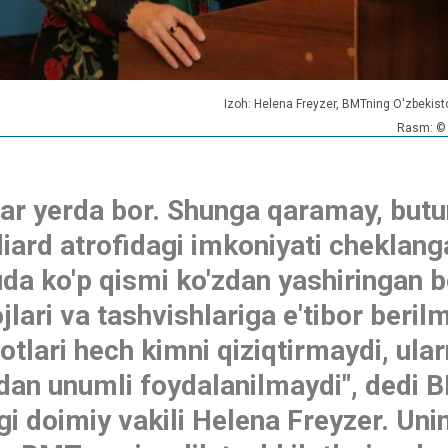
Izoh: Helena Freyzer, BMTning O'zbekisto
Rasm: © 
har yerda bor. Shunga qaramay, but
lliard atrofidagi imkoniyati cheklan
uda ko'p qismi ko'zdan yashiringan bo
jlari va tashvishlariga e'tibor beril
otlari hech kimni qiziqtirmaydi, ular
dan unumli foydalanilmaydi", dedi 
i doimiy vakili Helena Freyzer. Uni