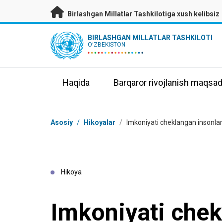
Asosiy mundarijaga
Birlashgan Millatlar Tashkilotiga xush kelibsiz
UN Logo
BIRLASHGAN MILLATLAR TASHKILOTI
OʻZBEKISTON
Haqida
Barqaror rivojlanish maqsad
Navigator tizimi
Asosiy
/
Hikoyalar
/
Imkoniyati cheklangan insonlar
Hikoya
Imkoniyati che