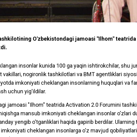
ashkilotining O'zbekistondagi jamoasi "Ilhom" teatrida
di.
langan insonlar kunida 100 ga yaqin ishtirokchilar, shu ju
vakillari, nogironlik tashkilotlari va BMT agentliklari siyosiy
yotda imkoniyati cheklangan insonlarning huquqlari va far
h uchun yig'ildilar.
 jamoasi "Ilhom" teatrida Activation 2.0 Forumini tashkil
b chiqishga mansub imkoniyati cheklangan insonlar o'zlari 
day yengib o'tganliklari haqida gapirib berdilar. Ularning t
h imkoniyati cheklangan insonlarga o'z mavjud qobiliyatlarin