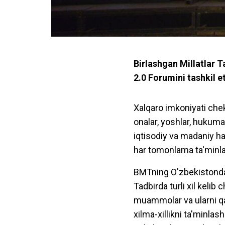
Birlashgan Millatlar T
2.0 Forumini tashkil et
Xalqaro imkoniyati chek
onalar, yoshlar, hukumat 
iqtisodiy va madaniy ha
har tomonlama ta'minlas
BMTning O'zbekistondagi
Tadbirda turli xil keli
muammolar va ularni qan
xilma-xillikni ta'minlas