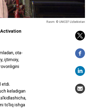
Rasm: © UNICEF Uzbekistan
 Activation
mladan, ota-
, ijtimoiy,
ovonligini
 etdi.
duch keladigan
a'kidlashicha,
i to'liq ishga