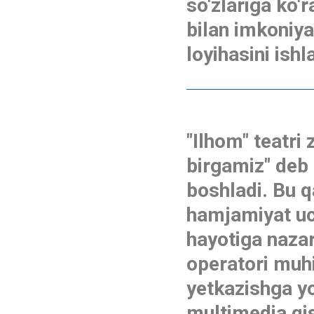
so'zlariga ko'
bilan imkoniya
loyihasini ish
"Ilhom" teatri
birgamiz" deb 
boshladi. Bu q
hamjamiyat uc
hayotiga nazar
operatori muhi
yetkazishga y
multimedia qi