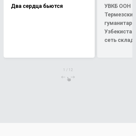
Два сердца бьются
УВКБ ООН и
Термезский
гуманитарн
Узбекистан
сеть склад
помощи
1
/
12