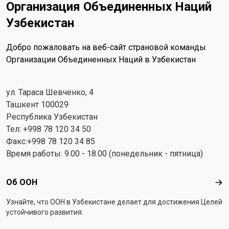
Организация Объединенных Наций
Узбекистан
Добро пожаловать на веб-сайт страновой команды
Организации Объединенных Наций в Узбекистан
ул. Тараса Шевченко, 4
Ташкент 100029
Республика Узбекистан
Тел: +998 78 120 34 50
Факс:+998 78 120 34 85
Время работы: 9.00 - 18.00 (понедельник - пятница)
Footer menu
Об ООН
Об 
Узнайте, что ООН в Узбекистанe делает для достижения Целей
устойчивого развития.