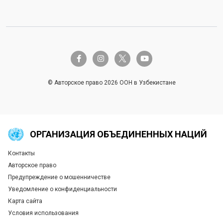
twitter-x
facebook-f
instagram
youtube
© Авторское право 2026 ООН в Узбекистане
ОРГАНИЗАЦИЯ ОБЪЕДИНЕННЫХ НАЦИЙ
Контакты
Global U.N. menu
Авторское право
Предупреждение о мошенничестве
Уведомление о конфиденциальности
Карта сайта
Условия использования