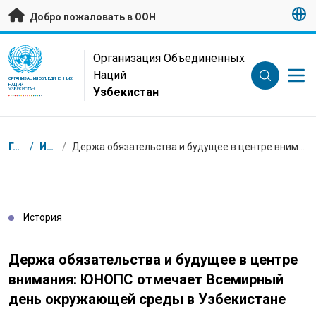
Перейти к основному содержанию
Добро пожаловать в ООН
UN Logo
Организация Объединенных
Наций
ОРГАНИЗАЦИЯ ОБЪЕДИНЕННЫХ
НАЦИЙ
Узбекистан
УЗБЕКИСТАН
Навигационная цепочка
Главная
/
Истории
/
Держа обязательства и будущее в центре внимания: ЮНОПС отмечает Всемирный день окружающей среды в Узбекистане
История
Держа обязательства и будущее в центре
внимания: ЮНОПС отмечает Всемирный
день окружающей среды в Узбекистане