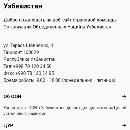
Узбекистан
Добро пожаловать на веб-сайт страновой команды
Организации Объединенных Наций в Узбекистан
ул. Тараса Шевченко, 4
Ташкент 100029
Республика Узбекистан
Тел: +998 78 120 34 50
Факс:+998 78 120 34 85
Время работы: 9.00 - 18.00 (понедельник - пятница)
Footer menu
Об ООН
Об 
Узнайте, что ООН в Узбекистанe делает для достижения Целей
устойчивого развития.
ЦУР
ЦУ