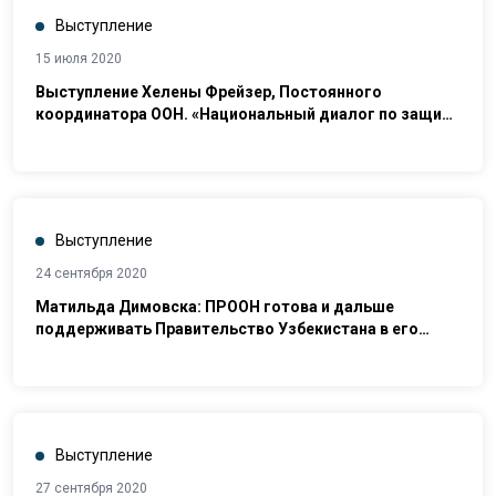
Выступление
15 июля 2020
Выступление Хелены Фрейзер, Постоянного
координатора ООН. «Национальный диалог по защите
прав человека в контексте ограничений в
соответствии с COVID-19. Пандемия и права человека:
Опыт Узбекистана»
Выступление
24 сентября 2020
Матильда Димовска: ПРООН готова и дальше
поддерживать Правительство Узбекистана в его
усилиях по обеспечению прав человека для каждого
гражданина
Выступление
27 сентября 2020