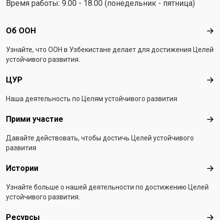
Время работы: 9.00 - 18.00 (понедельник - пятница)
Footer menu
Об ООН
Об 
Узнайте, что ООН в Узбекистанe делает для достижения Целей
устойчивого развития.
ЦУР
ЦУ
Наша деятельность по Целям устойчивого развития
Прими участие
При
Давайте действовать, чтобы достичь Целей устойчивого
развития
Истории
Ист
Узнайте больше о нашей деятельности по достижению Целей
устойчивого развития.
Ресурсы
Рес