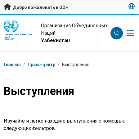
Перейти к основному содержанию
Добро пожаловать в ООН
UN Logo
Организация Объединенных
Наций
ОРГАНИЗАЦИЯ ОБЪЕДИНЕННЫХ
НАЦИЙ
Узбекистан
УЗБЕКИСТАН
Навигационная цепочка
Главная
/
Пресс-центр
/
Выступления
Выступления
Изучайте и легко находите выступления с помощью
следующих фильтров