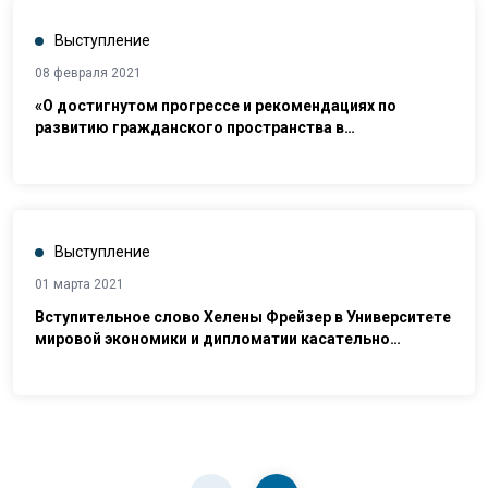
Выступление
08 февраля 2021
«О достигнутом прогрессе и рекомендациях по
развитию гражданского пространства в
соответствии с международными обязательствами
Узбекистана»
Выступление
01 марта 2021
Вступительное слово Хелены Фрейзер в Университете
мировой экономики и дипломатии касательно
приоритетных направлений партнерства Узбекистан-
ООН по случаю 29-й годовщины вступления
Узбекистана в ООН