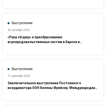
парламента в совершенствовании законодательной
базы по предупреждению пыток в рамках
Национального превентивного механизма»
Выступление
30 октября 2020
«Рука об руку» к преобразованию
агропродовольственных систем в Европе и
Центральной Азии и за их пределами
Выступление
11 декабря 2020
Заключительное выступление Постоянного
координатора ООН Хелены Фрейзер. Международная
онлайн-конференция: «Цифровизация деятельности
омбудсмана: инновационные механизмы обеспечения
и защиты прав и свобод человека»