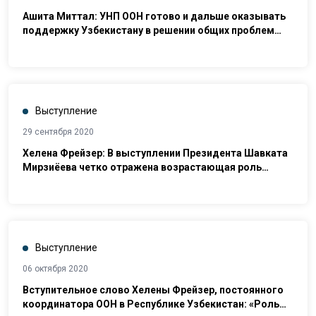
Ашита Миттал: УНП ООН готово и дальше оказывать
поддержку Узбекистану в решении общих проблем
безопасности, включая организованную преступность
и терроризм
Выступление
29 сентября 2020
Хелена Фрейзер: В выступлении Президента Шавката
Мирзиёева четко отражена возрастающая роль
Узбекистана как регионального лидера во многих
областях
Выступление
06 октября 2020
Вступительное слово Хелены Фрейзер, постоянного
координатора ООН в Республике Узбекистан: «Роль