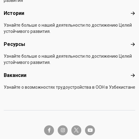
развития
Истории
Ист
Узнайте больше о нашей деятельности по достижению Целей
устойчивого развития.
Ресурсы
Рес
Узнайте больше о нашей деятельности по достижению Целей
устойчивого развития.
Вакансии
Вак
Узнайте о возможностях трудоустройства в ООН в Узбекистане
twitter-x
facebook-f
instagram
youtube