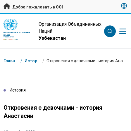
Перейти к основному содержанию
Добро пожаловать в ООН
UN Logo
Организация Объединенных
Наций
ОРГАНИЗАЦИЯ ОБЪЕДИНЕННЫХ
НАЦИЙ
Узбекистан
УЗБЕКИСТАН
Навигационная цепочка
Главная
/
Истории
/
Откровения с девочками - история Анастасии
История
Откровения с девочками - история
Анастасии