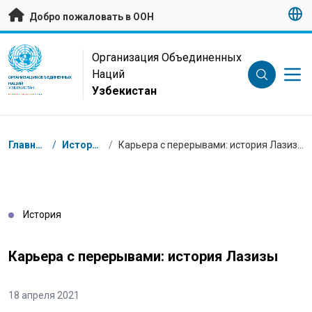
Перейти к основному содержанию
Добро пожаловать в ООН
UN Logo
Организация Объединенных
Наций
ОРГАНИЗАЦИЯ ОБЪЕДИНЕННЫХ
НАЦИЙ
Узбекистан
УЗБЕКИСТАН
Навигационная цепочка
Главная
/
Истории
/
Карьера с перерывами: история Лазизы
История
Карьера с перерывами: история Лазизы
18 апреля 2021