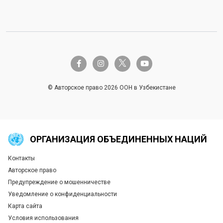
twitter-x
facebook-f
instagram
youtube
© Авторское право 2026 ООН в Узбекистане
ОРГАНИЗАЦИЯ ОБЪЕДИНЕННЫХ НАЦИЙ
Контакты
Global U.N. menu
Авторское право
Предупреждение о мошенничестве
Уведомление о конфиденциальности
Карта сайта
Условия использования