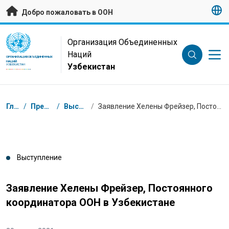
Перейти к основному содержанию
Добро пожаловать в ООН
UN Logo
Организация Объединенных
Наций
ОРГАНИЗАЦИЯ ОБЪЕДИНЕННЫХ
НАЦИЙ
Узбекистан
УЗБЕКИСТАН
Навигационная цепочка
Главная
/
Пресс-центр
/
Выступления
/
Заявление Хелены Фрейзер, Постоянного координатора ООН в Узбекистане
Выступление
Заявление Хелены Фрейзер, Постоянного
координатора ООН в Узбекистане