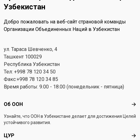
Узбекистан
Добро пожаловать на веб-сайт страновой команды
Организации Объединенных Наций в Узбекистан
ул. Тараса Шевченко, 4
Ташкент 100029
Республика Узбекистан
Тел: +998 78 120 34 50
Факс:+998 78 120 34 85
Время работы: 9.00 - 18.00 (понедельник - пятница)
Footer menu
Об ООН
Об 
Узнайте, что ООН в Узбекистанe делает для достижения Целей
устойчивого развития.
ЦУР
ЦУ