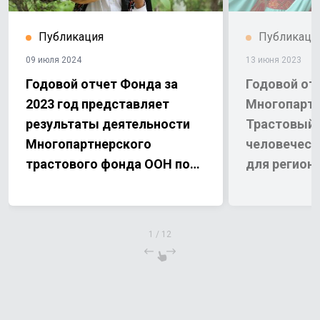
Публикация
Публикаци
09 июля 2024
13 июня 2023
Годовой отчет Фонда за
Годовой отч
2023 год представляет
Многопартн
результаты деятельности
Трастовый 
Многопартнерского
человеческ
трастового фонда ООН по
для регион
человеческой безопасности
Узбекистан
для региона Приаралья в
Узбекистане (МПТФЧБ).
1
/
12