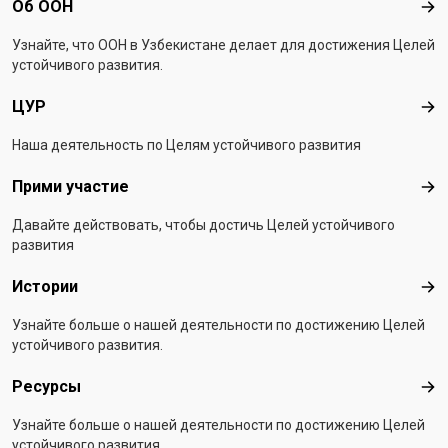
Footer menu
Об ООН
Об 
Узнайте, что ООН в Узбекистанe делает для достижения Целей
устойчивого развития.
ЦУР
ЦУ
Наша деятельность по Целям устойчивого развития
Прими участие
При
Давайте действовать, чтобы достичь Целей устойчивого
развития
Истории
Ист
Узнайте больше о нашей деятельности по достижению Целей
устойчивого развития.
Ресурсы
Рес
Узнайте больше о нашей деятельности по достижению Целей
устойчивого развития.