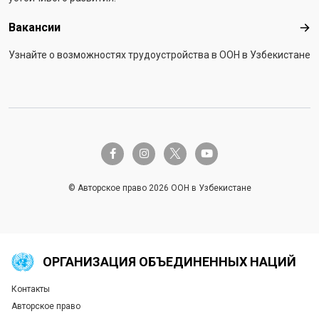
Вакансии
Вак
Узнайте о возможностях трудоустройства в ООН в Узбекистане
twitter-x
facebook-f
instagram
youtube
© Авторское право 2026 ООН в Узбекистане
ОРГАНИЗАЦИЯ ОБЪЕДИНЕННЫХ НАЦИЙ
Контакты
Global U.N. menu
Авторское право