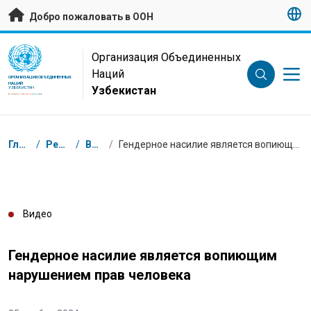
Перейти к основному содержанию
Добро пожаловать в ООН
UN Logo
Организация Объединенных
Наций
ОРГАНИЗАЦИЯ ОБЪЕДИНЕННЫХ
НАЦИЙ
Узбекистан
УЗБЕКИСТАН
Навигационная цепочка
Главная
/
Ресурсы
/
Видео
/
Гендерное насилие является вопиющим нарушением прав человека
Видео
Гендерное насилие является вопиющим
нарушением прав человека