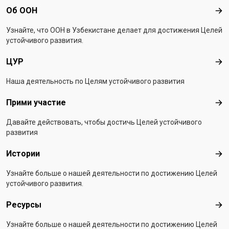
Footer menu
Об ООН
Об 
Узнайте, что ООН в Узбекистанe делает для достижения Целей
устойчивого развития.
ЦУР
ЦУ
Наша деятельность по Целям устойчивого развития
Прими участие
При
Давайте действовать, чтобы достичь Целей устойчивого
развития
Истории
Ист
Узнайте больше о нашей деятельности по достижению Целей
устойчивого развития.
Ресурсы
Рес
Узнайте больше о нашей деятельности по достижению Целей