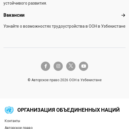
устойчивого развития.
Вакансии
Вак
Узнайте о возможностях трудоустройства в ООН в Узбекистане
twitter-x
facebook-f
instagram
youtube
© Авторское право 2026 ООН в Узбекистане
ОРГАНИЗАЦИЯ ОБЪЕДИНЕННЫХ НАЦИЙ
Контакты
Global U.N. menu
Авторское право