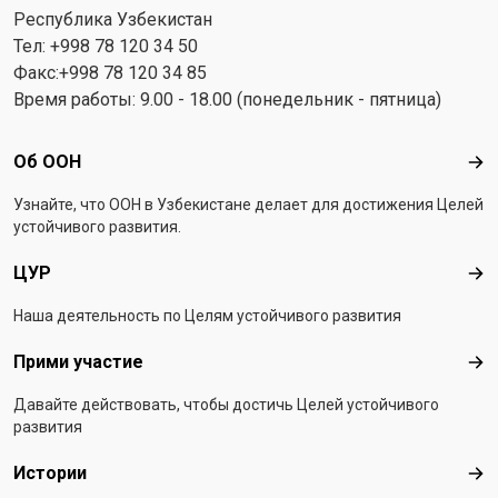
Республика Узбекистан
Тел: +998 78 120 34 50
Факс:+998 78 120 34 85
Время работы: 9.00 - 18.00 (понедельник - пятница)
Footer menu
Об ООН
Об 
Узнайте, что ООН в Узбекистанe делает для достижения Целей
устойчивого развития.
ЦУР
ЦУ
Наша деятельность по Целям устойчивого развития
Прими участие
При
Давайте действовать, чтобы достичь Целей устойчивого
развития
Истории
Ист