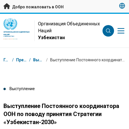
Перейти к основному содержанию
Добро пожаловать в ООН
UN Logo
Организация Объединенных
Наций
ОРГАНИЗАЦИЯ ОБЪЕДИНЕННЫХ
НАЦИЙ
Узбекистан
УЗБЕКИСТАН
Навигационная цепочка
Главная
/
Пресс-центр
/
Выступления
/
Выступление Постоянного координатора ООН по поводу принятия Стратегии «Узбекистан-2030»
Выступление
Выступление Постоянного координатора
ООН по поводу принятия Стратегии
«Узбекистан-2030»