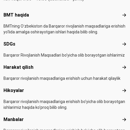
Footer menu
BMT haqida
BMT
BMTning Oʻzbekiston da Barqaror rivojlanish maqsadlariga erishish
yo'lida amalga oshirayotgan ishlari haqida bilib oling.
SDGs
SD
Barqaror Rivojlanish Maqsadlari bo’yicha olib borayotgan ishlarimiz
Harakat qilish
Hara
Barqaror rivojlanish maqsadlariga erishish uchun harakat qilaylik
Hikoyalar
Hiko
Barqaror rivojlanish maqsadlariga erishish bo'yicha olib borayotgan
ishlarimiz haqida ko'proq bilib oling.
Manbalar
Man