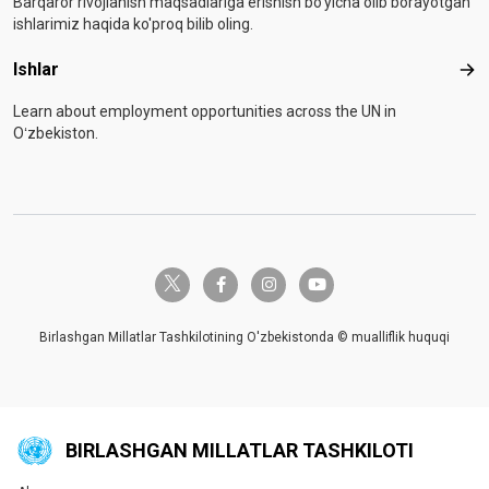
Barqaror rivojlanish maqsadlariga erishish bo'yicha olib borayotgan
ishlarimiz haqida ko'proq bilib oling.
Ishlar
Ishl
Learn about employment opportunities across the UN in
Oʻzbekiston.
twitter-x
facebook-f
instagram
youtube
Birlashgan Millatlar Tashkilotining O'zbekistonda © mualliflik huquqi
BIRLASHGAN MILLATLAR TASHKILOTI