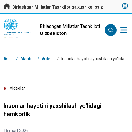
Asosiy mundarijaga
Birlashgan Millatlar Tashkilotiga xush kelibsiz
UN Logo
Birlashgan Millatlar Tashkiloti
Oʻzbekiston
BIRLASHGAN MILLATLAR TASHKILOTI
OʻZBEKISTON
Navigator tizimi
Asosiy
/
Manbalar
/
Videolar
/
Insonlar hayotini yaxshilash yo‘lidagi hamkorlik
Videolar
Insonlar hayotini yaxshilash yo‘lidagi
hamkorlik
16 mart 2026