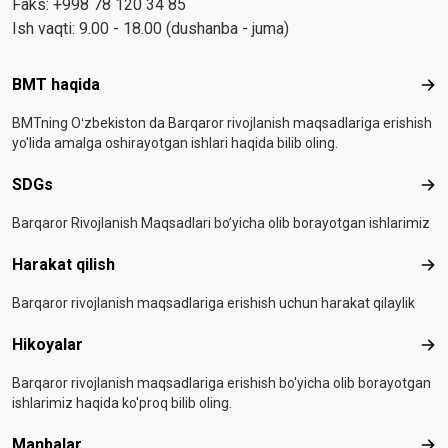
Faks: +998 78 120 34 85
Ish vaqti: 9.00 - 18.00 (dushanba - juma)
Footer menu
BMT haqida
BMT
BMTning Oʻzbekiston da Barqaror rivojlanish maqsadlariga erishish
yo'lida amalga oshirayotgan ishlari haqida bilib oling.
SDGs
SD
Barqaror Rivojlanish Maqsadlari bo’yicha olib borayotgan ishlarimiz
Harakat qilish
Hara
Barqaror rivojlanish maqsadlariga erishish uchun harakat qilaylik
Hikoyalar
Hiko
Barqaror rivojlanish maqsadlariga erishish bo'yicha olib borayotgan
ishlarimiz haqida ko'proq bilib oling.
Manbalar
Man