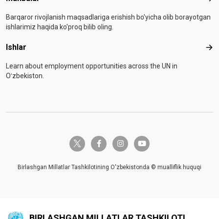
Barqaror rivojlanish maqsadlariga erishish bo'yicha olib borayotgan
ishlarimiz haqida ko'proq bilib oling.
Ishlar
Ishl
Learn about employment opportunities across the UN in
Oʻzbekiston.
twitter-x
facebook-f
instagram
youtube
Birlashgan Millatlar Tashkilotining O'zbekistonda © mualliflik huquqi
BIRLASHGAN MILLATLAR TASHKILOTI