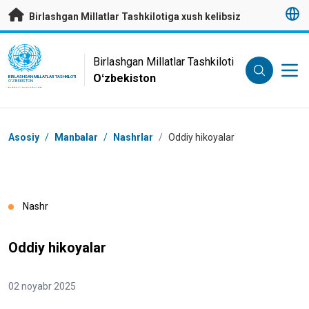
Asosiy mundarijaga
Birlashgan Millatlar Tashkilotiga xush kelibsiz
UN Logo
Birlashgan Millatlar Tashkiloti
Oʻzbekiston
BIRLASHGAN MILLATLAR TASHKILOTI
OʻZBEKISTON
Navigator tizimi
Asosiy
/
Manbalar
/
Nashrlar
/
Oddiy hikoyalar
Nashr
Oddiy hikoyalar
02 noyabr 2025