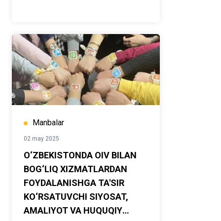
boshqarishni takomillashtirish
bo‘yicha tavsiyalar
Manbalar
02 may 2025
O‘ZBEKISTONDA OIV BILAN
BOG‘LIQ XIZMATLARDAN
FOYDALANISHGA TA'SIR
KO‘RSATUVCHI SIYOSAT,
AMALIYOT VA HUQUQIY