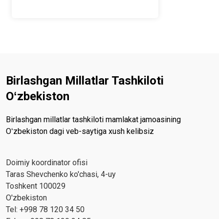
MUHIT TAHLILI
Birlashgan Millatlar Tashkiloti
Oʻzbekiston
Birlashgan millatlar tashkiloti mamlakat jamoasining
Oʻzbekiston dagi veb-saytiga xush kelibsiz
Doimiy koordinator ofisi
Taras Shevchenko ko'chasi, 4-uy
Toshkent 100029
O'zbekiston
Tel: +998 78 120 34 50