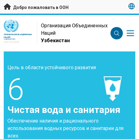
Перейти к основному содержанию
Добро пожаловать в ООН
UN Logo
Организация Объединенных
Наций
ОРГАНИЗАЦИЯ ОБЪЕДИНЕННЫХ
НАЦИЙ
Узбекистан
УЗБЕКИСТАН
Цель в области устойчивого развития
6
Чистая вода и санитария
Обеспечение наличия и рационального
использования водных ресурсов и санитарии для
всех.