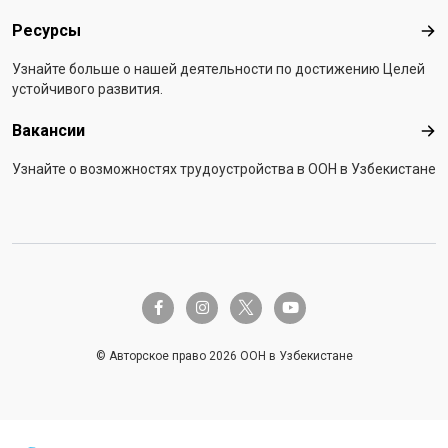
Ресурсы
Рес
Узнайте больше о нашей деятельности по достижению Целей
устойчивого развития.
Вакансии
Вак
Узнайте о возможностях трудоустройства в ООН в Узбекистане
twitter-x
facebook-f
instagram
youtube
© Авторское право 2026 ООН в Узбекистане