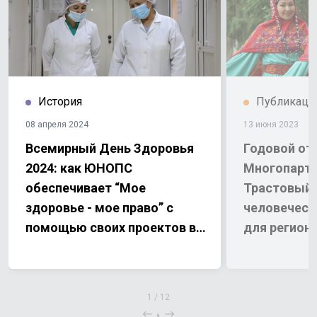
История
Публикаци
08 апреля 2024
13 июня 2023
Всемирный День Здоровья
Годовой отч
2024: как ЮНОПС
Многопартн
обеспечивает “Мое
Трастовый 
здоровье - мое право” с
человеческ
помощью своих проектов в
для регион
Узбекистане
Узбекистан
1
/
12