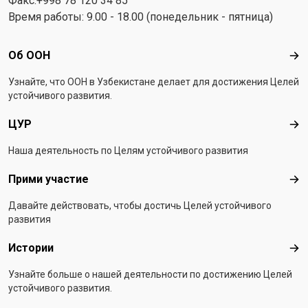
Факс:+998 78 120 34 85
Время работы: 9.00 - 18.00 (понедельник - пятница)
Footer menu
Об ООН
Об 
Узнайте, что ООН в Узбекистанe делает для достижения Целей
устойчивого развития.
ЦУР
ЦУ
Наша деятельность по Целям устойчивого развития
Прими участие
При
Давайте действовать, чтобы достичь Целей устойчивого
развития
Истории
Ист
Узнайте больше о нашей деятельности по достижению Целей
устойчивого развития.