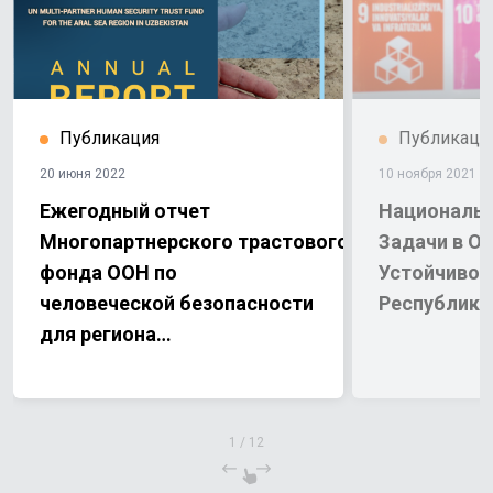
Публикация
Публикаци
20 июня 2022
10 ноября 2021
Ежегодный отчет
Национальн
Многопартнерского трастового
Задачи в О
фонда ООН по
Устойчивог
человеческой безопасности
Республики
для региона
Приаралья (МПТФЧБ) за
2021 год
1
/
12