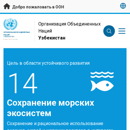
Перейти к основному содержанию
Добро пожаловать в ООН
UN Logo
Организация Объединенных
Наций
ОРГАНИЗАЦИЯ ОБЪЕДИНЕННЫХ
НАЦИЙ
Узбекистан
УЗБЕКИСТАН
Цель в области устойчивого развития
14
Сохранение морских
экосистем
Сохранение и рациональное использование