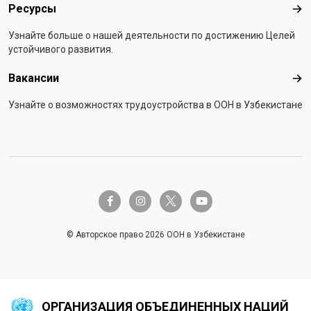
Ресурсы
Рес
Узнайте больше о нашей деятельности по достижению Целей
устойчивого развития.
Вакансии
Вак
Узнайте о возможностях трудоустройства в ООН в Узбекистане
twitter-x
facebook-f
instagram
youtube
© Авторское право 2026 ООН в Узбекистане
ОРГАНИЗАЦИЯ ОБЪЕДИНЕННЫХ НАЦИЙ