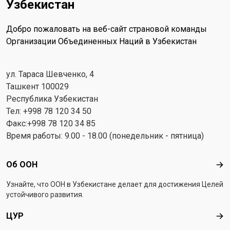
Узбекистан
Добро пожаловать на веб-сайт страновой команды
Организации Объединенных Наций в Узбекистан
ул. Тараса Шевченко, 4
Ташкент 100029
Республика Узбекистан
Тел: +998 78 120 34 50
Факс:+998 78 120 34 85
Время работы: 9.00 - 18.00 (понедельник - пятница)
Footer menu
Об ООН
Об 
Узнайте, что ООН в Узбекистанe делает для достижения Целей
устойчивого развития.
ЦУР
ЦУ