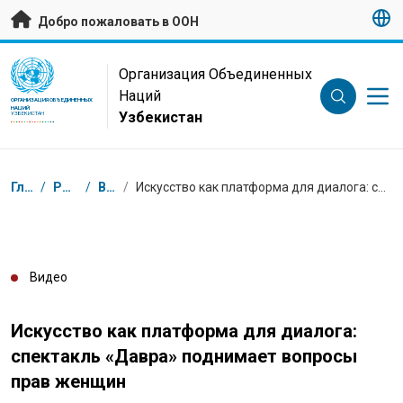
Перейти к основному содержанию
Добро пожаловать в ООН
UN Logo
Организация Объединенных
Наций
ОРГАНИЗАЦИЯ ОБЪЕДИНЕННЫХ
НАЦИЙ
Узбекистан
УЗБЕКИСТАН
Навигационная цепочка
Главная
/
Ресурсы
/
Видео
/
Искусство как платформа для диалога: спектакль «Давра» поднимает вопросы прав женщин
Видео
Искусство как платформа для диалога:
спектакль «Давра» поднимает вопросы
прав женщин